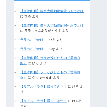
【血管肉腫】岐阜大学動物病院へおでかけ
に
ひろ
より
【血管肉腫】岐阜大学動物病院へおでかけ
に
ララちゃんありがとう！
より
ララのおでかけ
に
ひろ
より
ララのおでかけ
に
lucy
より
【血管肉腫】ララが残したもの『雲南白
薬』
に
ひろ
より
【血管肉腫】ララが残したもの『雲南白
薬』
に
クッキーまま
より
【リアル・ララ】帰ってきた！
に
ひろ
よ
り
【リアル・ララ】帰ってきた！
に
けんP
より