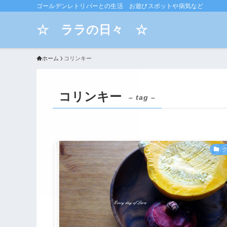
ゴールデンレトリバーとの生活 お遊びスポットや病気など
☆ ララの日々 ☆
ホーム
コリンキー
コリンキー
– tag –