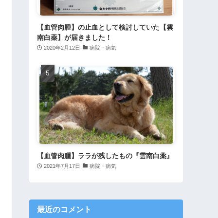
【血管肉腫】の止血として検討していた【雲
南白薬】が届きました！
2020年2月12日
病院・病気
【血管肉腫】ララが残したもの『雲南白薬』
2021年7月17日
病院・病気
最近のコメント