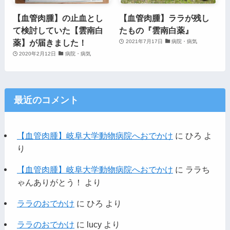
【血管肉腫】の止血とし
【血管肉腫】ララが残し
て検討していた【雲南白
たもの『雲南白薬』
薬】が届きました！
2021年7月17日
病院・病気
2020年2月12日
病院・病気
最近のコメント
【血管肉腫】岐阜大学動物病院へおでかけ
に
ひろ
よ
り
【血管肉腫】岐阜大学動物病院へおでかけ
に
ララち
ゃんありがとう！
より
ララのおでかけ
に
ひろ
より
ララのおでかけ
に
lucy
より