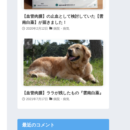
【血管肉腫】の止血として検討していた【雲
南白薬】が届きました！
2020年2月12日
病院・病気
【血管肉腫】ララが残したもの『雲南白薬』
2021年7月17日
病院・病気
最近のコメント