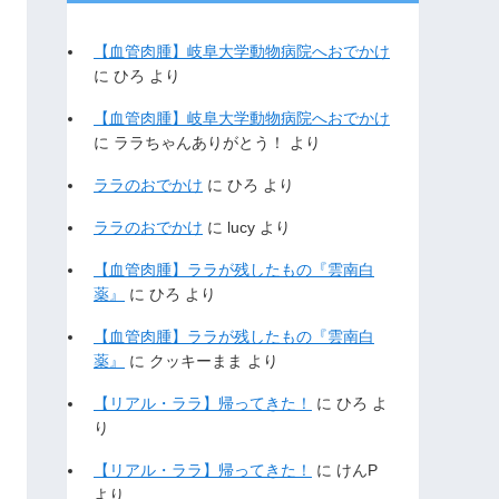
【血管肉腫】岐阜大学動物病院へおでかけ
に
ひろ
より
【血管肉腫】岐阜大学動物病院へおでかけ
に
ララちゃんありがとう！
より
ララのおでかけ
に
ひろ
より
ララのおでかけ
に
lucy
より
【血管肉腫】ララが残したもの『雲南白
薬』
に
ひろ
より
【血管肉腫】ララが残したもの『雲南白
薬』
に
クッキーまま
より
【リアル・ララ】帰ってきた！
に
ひろ
よ
り
【リアル・ララ】帰ってきた！
に
けんP
より