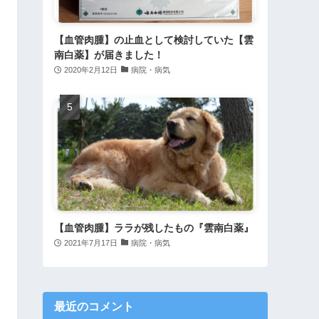
【血管肉腫】の止血として検討していた【雲
南白薬】が届きました！
2020年2月12日
病院・病気
【血管肉腫】ララが残したもの『雲南白薬』
2021年7月17日
病院・病気
最近のコメント