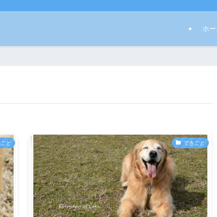
ホー
きごと
できごと