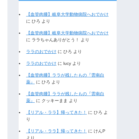
【血管肉腫】岐阜大学動物病院へおでかけ
に
ひろ
より
【血管肉腫】岐阜大学動物病院へおでかけ
に
ララちゃんありがとう！
より
ララのおでかけ
に
ひろ
より
ララのおでかけ
に
lucy
より
【血管肉腫】ララが残したもの『雲南白
薬』
に
ひろ
より
【血管肉腫】ララが残したもの『雲南白
薬』
に
クッキーまま
より
【リアル・ララ】帰ってきた！
に
ひろ
よ
り
【リアル・ララ】帰ってきた！
に
けんP
より