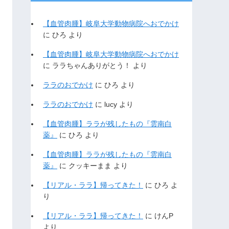
【血管肉腫】岐阜大学動物病院へおでかけ
に
ひろ
より
【血管肉腫】岐阜大学動物病院へおでかけ
に
ララちゃんありがとう！
より
ララのおでかけ
に
ひろ
より
ララのおでかけ
に
lucy
より
【血管肉腫】ララが残したもの『雲南白
薬』
に
ひろ
より
【血管肉腫】ララが残したもの『雲南白
薬』
に
クッキーまま
より
【リアル・ララ】帰ってきた！
に
ひろ
よ
り
【リアル・ララ】帰ってきた！
に
けんP
より