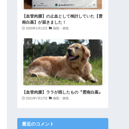
【血管肉腫】の止血として検討していた【雲
南白薬】が届きました！
2020年2月12日
病院・病気
【血管肉腫】ララが残したもの『雲南白薬』
2021年7月17日
病院・病気
最近のコメント