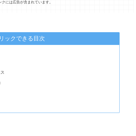
ンクには広告が含まれています。
リックできる目次
クス
』