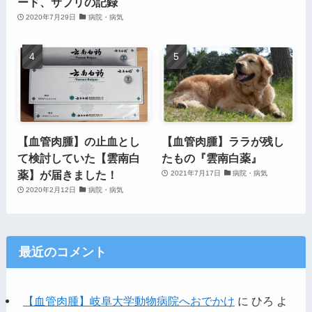
ード、サプリの記録
2020年7月29日
病院・病気
【血管肉腫】の止血とし
【血管肉腫】ララが残し
て検討していた【雲南白
たもの『雲南白薬』
薬】が届きました！
2021年7月17日
病院・病気
2020年2月12日
病院・病気
最近のコメント
【血管肉腫】岐阜大学動物病院へおでかけ
に
ひろ
よ