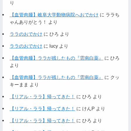
り
【血管肉腫】岐阜大学動物病院へおでかけ
に
ララち
ゃんありがとう！
より
ララのおでかけ
に
ひろ
より
ララのおでかけ
に
lucy
より
【血管肉腫】ララが残したもの『雲南白薬』
に
ひろ
より
【血管肉腫】ララが残したもの『雲南白薬』
に
クッ
キーまま
より
【リアル・ララ】帰ってきた！
に
ひろ
より
【リアル・ララ】帰ってきた！
に
けんP
より
【リアル・ララ】帰ってきた！
に
ひろ
より