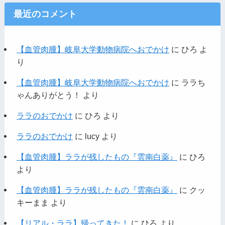
最近のコメント
【血管肉腫】岐阜大学動物病院へおでかけ
に
ひろ
よ
り
【血管肉腫】岐阜大学動物病院へおでかけ
に
ララち
ゃんありがとう！
より
ララのおでかけ
に
ひろ
より
ララのおでかけ
に
lucy
より
【血管肉腫】ララが残したもの『雲南白薬』
に
ひろ
より
【血管肉腫】ララが残したもの『雲南白薬』
に
クッ
キーまま
より
【リアル・ララ】帰ってきた！
に
ひろ
より