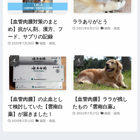
【血管肉腫対策のまと
ララありがとう
め】抗がん剤、漢方、フ
2021年6月27日
病院・病気
ード、サプリの記録
2020年7月29日
病院・病気
【血管肉腫】の止血とし
【血管肉腫】ララが残し
て検討していた【雲南白
たもの『雲南白薬』
薬】が届きました！
2021年7月17日
病院・病気
2020年2月12日
病院・病気