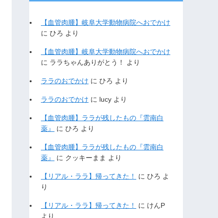
【血管肉腫】岐阜大学動物病院へおでかけ
に
ひろ
より
【血管肉腫】岐阜大学動物病院へおでかけ
に
ララちゃんありがとう！
より
ララのおでかけ
に
ひろ
より
ララのおでかけ
に
lucy
より
【血管肉腫】ララが残したもの『雲南白
薬』
に
ひろ
より
【血管肉腫】ララが残したもの『雲南白
薬』
に
クッキーまま
より
【リアル・ララ】帰ってきた！
に
ひろ
よ
り
【リアル・ララ】帰ってきた！
に
けんP
より