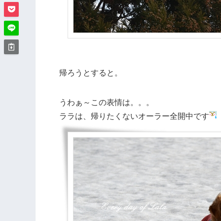
帰ろうとすると。
うわぁ～この表情は。。。
ララは、帰りたくないオーラー全開中です