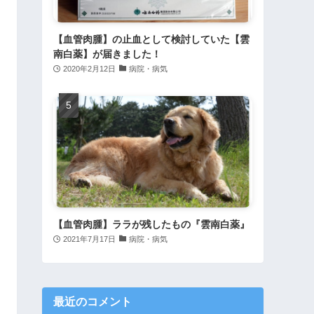
【血管肉腫】の止血として検討していた【雲
南白薬】が届きました！
2020年2月12日
病院・病気
【血管肉腫】ララが残したもの『雲南白薬』
2021年7月17日
病院・病気
最近のコメント