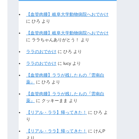
【血管肉腫】岐阜大学動物病院へおでかけ
に
ひろ
より
【血管肉腫】岐阜大学動物病院へおでかけ
に
ララちゃんありがとう！
より
ララのおでかけ
に
ひろ
より
ララのおでかけ
に
lucy
より
【血管肉腫】ララが残したもの『雲南白
薬』
に
ひろ
より
【血管肉腫】ララが残したもの『雲南白
薬』
に
クッキーまま
より
【リアル・ララ】帰ってきた！
に
ひろ
よ
り
【リアル・ララ】帰ってきた！
に
けんP
より