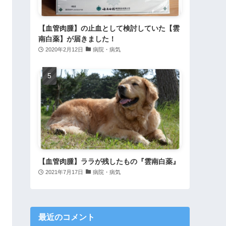
【血管肉腫】の止血として検討していた【雲
南白薬】が届きました！
2020年2月12日
病院・病気
【血管肉腫】ララが残したもの『雲南白薬』
2021年7月17日
病院・病気
最近のコメント