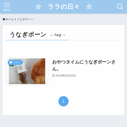
☆ ララの日々 ☆
MENU
ホーム
うなぎボーン
うなぎボーン
– tag –
おやつタイムにうなぎボーンさ
グルメ
ん。
2019年9月20日
1