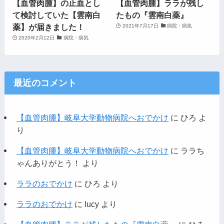
【血管肉腫】の止血とし
【血管肉腫】ララが残し
て検討していた【雲南白
たもの『雲南白薬』
薬】が届きました！
2021年7月17日
病院・病気
2020年2月12日
病院・病気
最近のコメント
【血管肉腫】岐阜大学動物病院へおでかけ
に
ひろ
よ
り
【血管肉腫】岐阜大学動物病院へおでかけ
に
ララち
ゃんありがとう！
より
ララのおでかけ
に
ひろ
より
ララのおでかけ
に
lucy
より