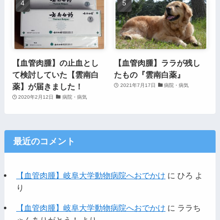
【血管肉腫】の止血とし
【血管肉腫】ララが残し
て検討していた【雲南白
たもの『雲南白薬』
薬】が届きました！
2021年7月17日
病院・病気
2020年2月12日
病院・病気
最近のコメント
【血管肉腫】岐阜大学動物病院へおでかけ
に
ひろ
よ
り
【血管肉腫】岐阜大学動物病院へおでかけ
に
ララち