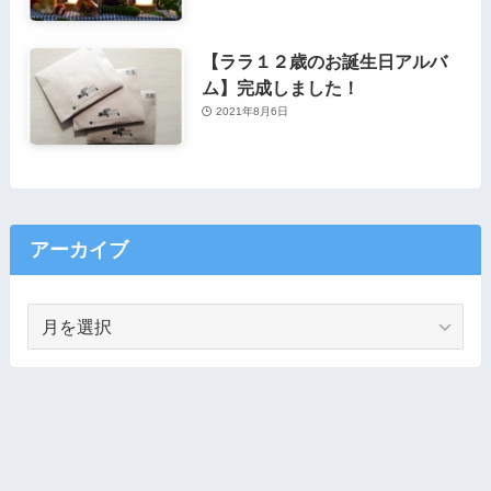
【ララ１２歳のお誕生日アルバ
ム】完成しました！
2021年8月6日
アーカイブ
ア
ー
カ
イ
ブ