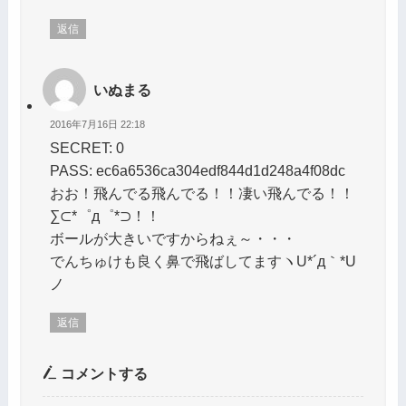
返信
いぬまる
2016年7月16日 22:18
SECRET: 0
PASS: ec6a6536ca304edf844d1d248a4f08dc
おお！飛んでる飛んでる！！凄い飛んでる！！
∑⊂*゜д゜*⊃！！
ボールが大きいですからねぇ～・・・
でんちゅけも良く鼻で飛ばしてますヽU*´д｀*U
ノ
返信
コメントする