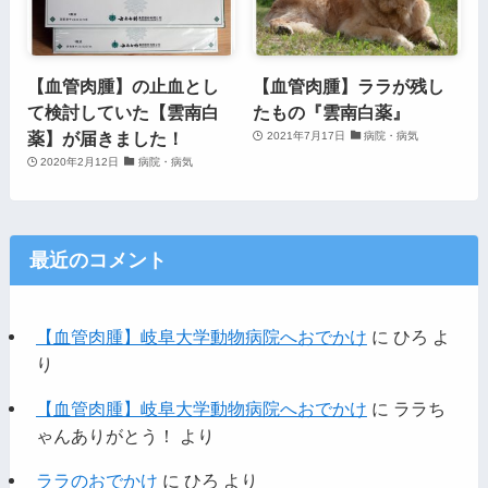
【血管肉腫】の止血とし
【血管肉腫】ララが残し
て検討していた【雲南白
たもの『雲南白薬』
薬】が届きました！
2021年7月17日
病院・病気
2020年2月12日
病院・病気
最近のコメント
【血管肉腫】岐阜大学動物病院へおでかけ
に
ひろ
よ
り
【血管肉腫】岐阜大学動物病院へおでかけ
に
ララち
ゃんありがとう！
より
ララのおでかけ
に
ひろ
より