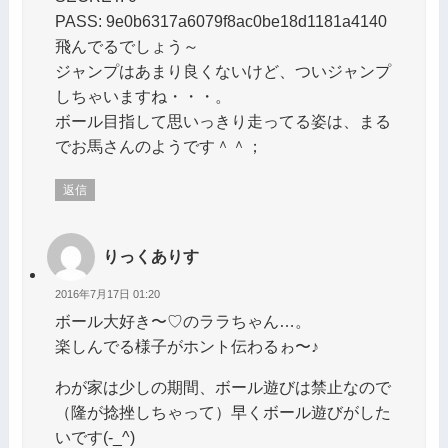
PASS: 9e0b6317a6079f8ac0be18d1181a4140
飛んでるでしょう～
ジャンプはあまり良くないけど、ついジャンプ
しちゃいますね・・・。
ボール目指して思いっきり走ってる姿は、まる
でお馬さんのようです＾＾；
返信
りっくありす
2016年7月17日 01:20
ボール大好き〜♡のララちゃん…。
楽しんでる様子がホント伝わるゎ〜♪
わが家は少しの期間、ボール遊びは禁止なので
（隆が捻挫しちゃって）早くボール遊びがした
いです(-_^)