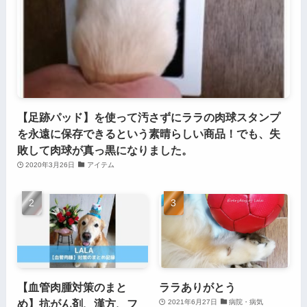
【足跡パッド】を使って汚さずにララの肉球スタンプ
を永遠に保存できるという素晴らしい商品！でも、失
敗して肉球が真っ黒になりました。
2020年3月26日
アイテム
【血管肉腫対策のまと
ララありがとう
め】抗がん剤、漢方、フ
2021年6月27日
病院・病気