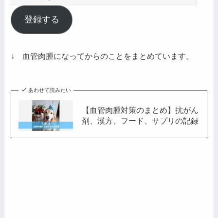
ー
ル
登録する
ア
ド
レ
↓ 血管肉腫になってからのことをまとめています。
ス
あわせて読みたい
【血管肉腫対策のまとめ】抗がん
剤、漢方、フード、サプリの記録