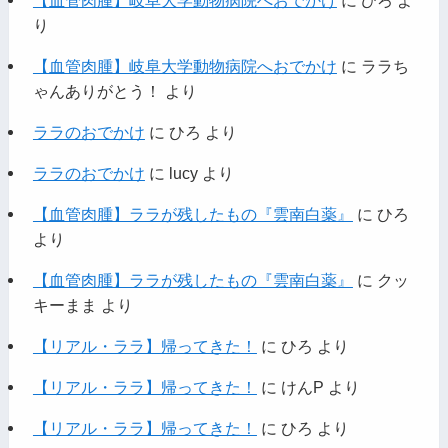
り
【血管肉腫】岐阜大学動物病院へおでかけ
に
ララち
ゃんありがとう！
より
ララのおでかけ
に
ひろ
より
ララのおでかけ
に
lucy
より
【血管肉腫】ララが残したもの『雲南白薬』
に
ひろ
より
【血管肉腫】ララが残したもの『雲南白薬』
に
クッ
キーまま
より
【リアル・ララ】帰ってきた！
に
ひろ
より
【リアル・ララ】帰ってきた！
に
けんP
より
【リアル・ララ】帰ってきた！
に
ひろ
より