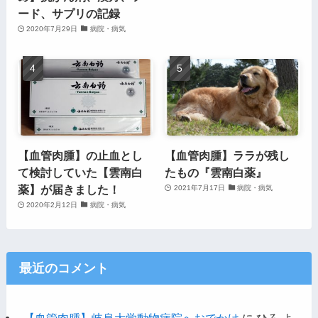
ード、サプリの記録
2020年7月29日
病院・病気
【血管肉腫】の止血とし
【血管肉腫】ララが残し
て検討していた【雲南白
たもの『雲南白薬』
薬】が届きました！
2021年7月17日
病院・病気
2020年2月12日
病院・病気
最近のコメント
【血管肉腫】岐阜大学動物病院へおでかけ
に
ひろ
よ