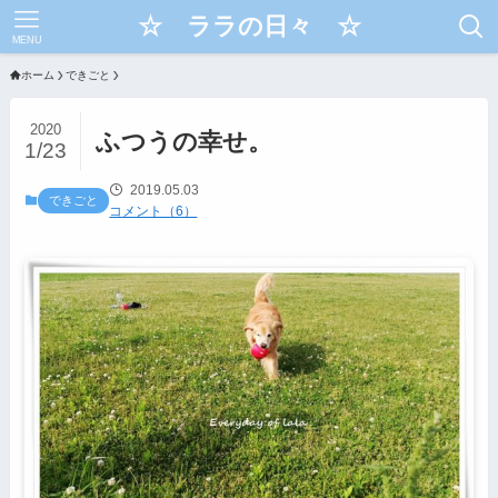
☆ ララの日々 ☆
MENU
ホーム
できごと
2020
ふつうの幸せ。
1/23
2019.05.03
できごと
コメント（6）