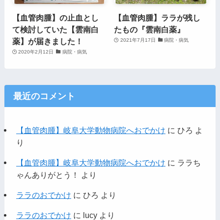
【血管肉腫】の止血とし
【血管肉腫】ララが残し
て検討していた【雲南白
たもの『雲南白薬』
薬】が届きました！
2021年7月17日
病院・病気
2020年2月12日
病院・病気
最近のコメント
【血管肉腫】岐阜大学動物病院へおでかけ
に
ひろ
よ
り
【血管肉腫】岐阜大学動物病院へおでかけ
に
ララち
ゃんありがとう！
より
ララのおでかけ
に
ひろ
より
ララのおでかけ
に
lucy
より