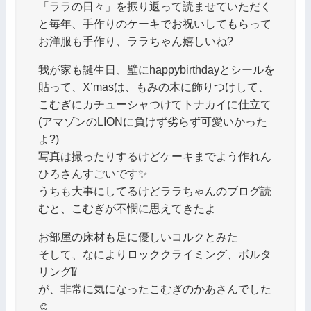
「ララの日々」を振り返って読ませていただく
と毎年、手作りのケーキでお祝いしてもらって
お洋服も手作り、ララちゃん嬉しいね?
我が家も誕生日、壁にhappybirthdayとシールを
貼って、X’masは、もみの木に飾りつけして、
こむぎにカチューシャつけてトナカイに仕立て
(アマゾンのLIONに負けず劣らず可愛いかった
よ?)
写真は撮ったりするけどケーキまでよう作れん
ひろさんすごいです✨
うちも大事にしてるけどララちゃんのブログ読
むと、こむぎが不憫に思えてきたよ
お部屋の床材も足に優しいコルクとみた
そして、なによりロッククライミング、ボルタ
リング⁉
が、非常に気になったこむぎのかあさんでした
☺