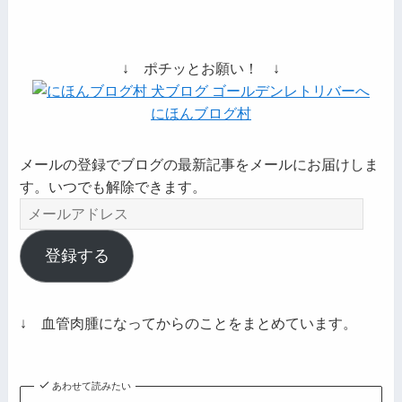
↓ ポチッとお願い！ ↓
にほんブログ村
メールの登録でブログの最新記事をメールにお届けしま
す。いつでも解除できます。
メ
ー
ル
登録する
ア
ド
レ
↓ 血管肉腫になってからのことをまとめています。
ス
あわせて読みたい