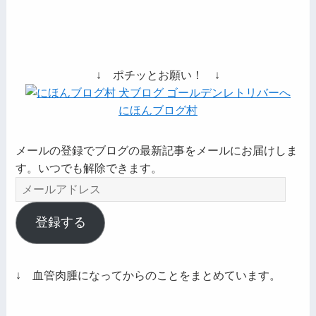
↓ ポチッとお願い！ ↓
にほんブログ村
メールの登録でブログの最新記事をメールにお届けしま
す。いつでも解除できます。
メ
ー
ル
登録する
ア
ド
レ
↓ 血管肉腫になってからのことをまとめています。
ス