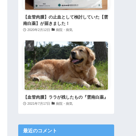
【血管肉腫】の止血として検討していた【雲
南白薬】が届きました！
2020年2月12日
病院・病気
【血管肉腫】ララが残したもの『雲南白薬』
2021年7月17日
病院・病気
最近のコメント