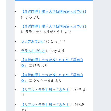
【血管肉腫】岐阜大学動物病院へおでかけ
に
ひろ
より
【血管肉腫】岐阜大学動物病院へおでかけ
に
ララちゃんありがとう！
より
ララのおでかけ
に
ひろ
より
ララのおでかけ
に
lucy
より
【血管肉腫】ララが残したもの『雲南白
薬』
に
ひろ
より
【血管肉腫】ララが残したもの『雲南白
薬』
に
クッキーまま
より
【リアル・ララ】帰ってきた！
に
ひろ
よ
り
【リアル・ララ】帰ってきた！
に
けんP
より