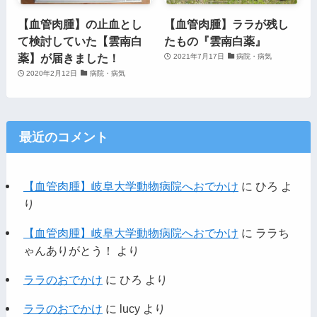
【血管肉腫】の止血とし
【血管肉腫】ララが残し
て検討していた【雲南白
たもの『雲南白薬』
薬】が届きました！
2021年7月17日
病院・病気
2020年2月12日
病院・病気
最近のコメント
【血管肉腫】岐阜大学動物病院へおでかけ
に
ひろ
よ
り
【血管肉腫】岐阜大学動物病院へおでかけ
に
ララち
ゃんありがとう！
より
ララのおでかけ
に
ひろ
より
ララのおでかけ
に
lucy
より