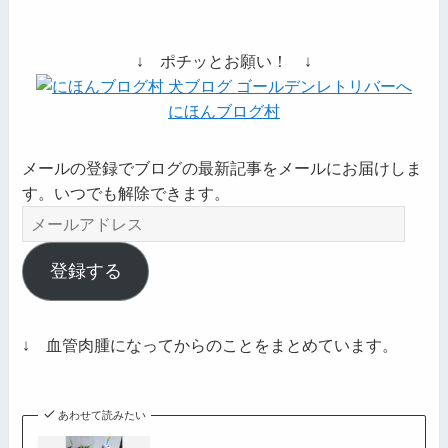
↓ ポチッとお願い！ ↓
にほんブログ村
メールの登録でブログの最新記事をメールにお届けしま
す。いつでも解除できます。
メ
ー
ル
登録する
ア
ド
レ
↓ 血管肉腫になってからのことをまとめています。
ス
あわせて読みたい