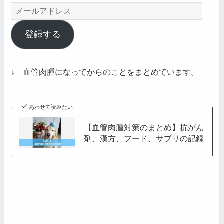
メ
ー
ル
登録する
ア
ド
レ
↓ 血管肉腫になってからのことをまとめています。
ス
あわせて読みたい
【血管肉腫対策のまとめ】抗がん
剤、漢方、フード、サプリの記録