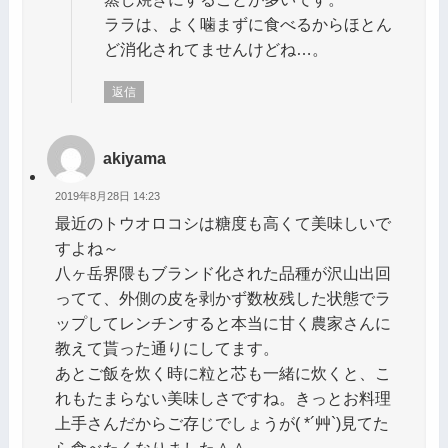
ララは、よく噛まずに食べるからほとん
ど消化されてませんけどね…。
返信
akiyama
2019年8月28日 14:23
最近のトウオロコシは糖度も高くて美味しいで
すよね～
八ヶ岳界隈もブランド化された品種が沢山出回
ってて、外側の皮を剥かず数枚残した状態でラ
ップしてレンチンすると本当に甘く農家さんに
教えて貰った通りにしてます。
あとご飯を炊く時に粒と芯も一緒に炊くと、こ
れもたまらない美味しさですね。きっとお料理
上手さんだからご存じでしょうが( *´艸`)見てた
ら食べたくなりました＾＾