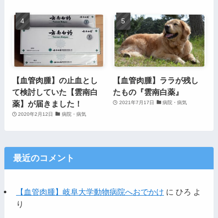
【血管肉腫】の止血とし
【血管肉腫】ララが残し
て検討していた【雲南白
たもの『雲南白薬』
薬】が届きました！
2021年7月17日
病院・病気
2020年2月12日
病院・病気
最近のコメント
【血管肉腫】岐阜大学動物病院へおでかけ
に
ひろ
よ
り