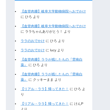
【血管肉腫】岐阜大学動物病院へおでかけ
に
ひろ
より
【血管肉腫】岐阜大学動物病院へおでかけ
に
ララちゃんありがとう！
より
ララのおでかけ
に
ひろ
より
ララのおでかけ
に
lucy
より
【血管肉腫】ララが残したもの『雲南白
薬』
に
ひろ
より
【血管肉腫】ララが残したもの『雲南白
薬』
に
クッキーまま
より
【リアル・ララ】帰ってきた！
に
ひろ
よ
り
【リアル・ララ】帰ってきた！
に
けんP
より