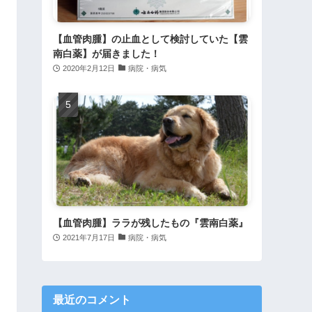
【血管肉腫】の止血として検討していた【雲
南白薬】が届きました！
2020年2月12日
病院・病気
【血管肉腫】ララが残したもの『雲南白薬』
2021年7月17日
病院・病気
最近のコメント