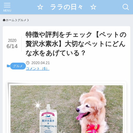
☆ ララの日々 ☆
MENU
ホーム
グルメ
特徴や評判をチェック【ペットの
2020
贅沢水素水】大切なペットにどん
6/14
な水をあげている？
2020.04.21
グルメ
コメント（6）