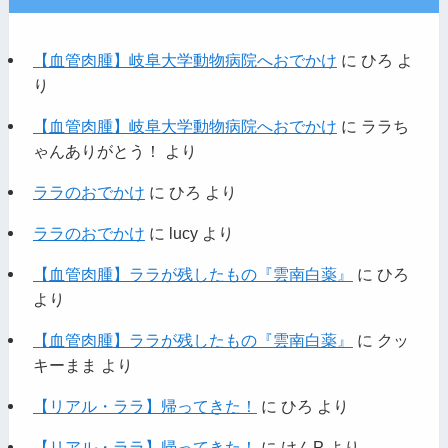
【血管肉腫】岐阜大学動物病院へおでかけ
に
ひろ
よ
り
【血管肉腫】岐阜大学動物病院へおでかけ
に
ララち
ゃんありがとう！
より
ララのおでかけ
に
ひろ
より
ララのおでかけ
に
lucy
より
【血管肉腫】ララが残したもの『雲南白薬』
に
ひろ
より
【血管肉腫】ララが残したもの『雲南白薬』
に
クッ
キーまま
より
【リアル・ララ】帰ってきた！
に
ひろ
より
【リアル・ララ】帰ってきた！
に
けんP
より