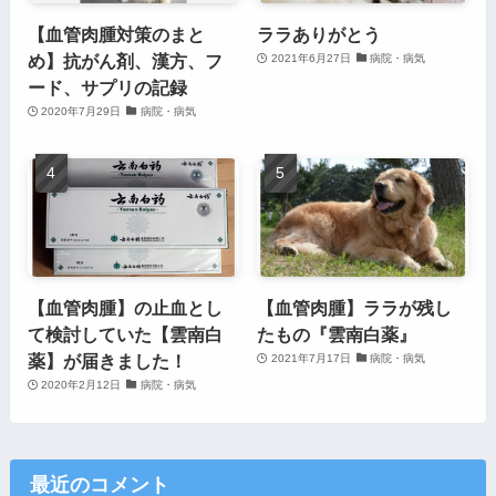
【血管肉腫対策のまと
ララありがとう
め】抗がん剤、漢方、フ
2021年6月27日
病院・病気
ード、サプリの記録
2020年7月29日
病院・病気
【血管肉腫】の止血とし
【血管肉腫】ララが残し
て検討していた【雲南白
たもの『雲南白薬』
薬】が届きました！
2021年7月17日
病院・病気
2020年2月12日
病院・病気
最近のコメント