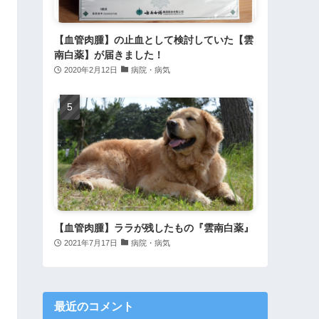
【血管肉腫】の止血として検討していた【雲
南白薬】が届きました！
2020年2月12日
病院・病気
【血管肉腫】ララが残したもの『雲南白薬』
2021年7月17日
病院・病気
最近のコメント