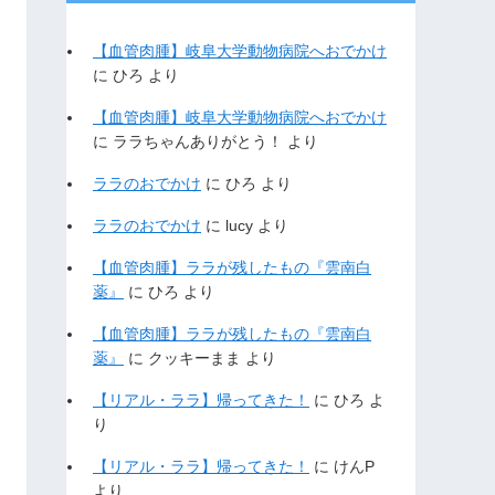
【血管肉腫】岐阜大学動物病院へおでかけ
に
ひろ
より
【血管肉腫】岐阜大学動物病院へおでかけ
に
ララちゃんありがとう！
より
ララのおでかけ
に
ひろ
より
ララのおでかけ
に
lucy
より
【血管肉腫】ララが残したもの『雲南白
薬』
に
ひろ
より
【血管肉腫】ララが残したもの『雲南白
薬』
に
クッキーまま
より
【リアル・ララ】帰ってきた！
に
ひろ
よ
り
【リアル・ララ】帰ってきた！
に
けんP
より