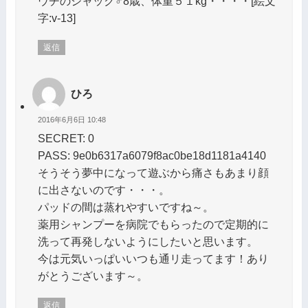
ウチのジャック♂8歳、体重５１kg・・・・[絵文
字:v-13]
返信
ひろ
2016年6月6日 10:48
SECRET: 0
PASS: 9e0b6317a6079f8ac0be18d1181a4140
そうそう夢中になって遊ぶから痛さもあまり顔
に出さないのです・・・。
パッドの間は蒸れやすいですね～。
薬用シャンプーを病院でもらったので定期的に
洗って再発しないようにしたいと思います。
今は元気いっぱいいつも通リ走ってます！あり
がとうございます～。
返信