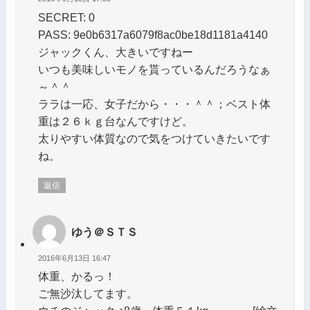
SECRET: 0
PASS: 9e0b6317a6079f8ac0be18d1181a4140
ジャックくん、大きいですねー
いつも美味しいモノを貰っているんだろうなぁ
～＾＾
ララは一応、女子だから・・・＾＾；ベスト体
重は２６ｋｇ台なんですけど。
太りやすい体質なので気をつけていきたいです
ね。
返信
ゆう＠ＳＴＳ
2016年6月13日 16:47
体重、かるっ！
ご無沙汰してます。