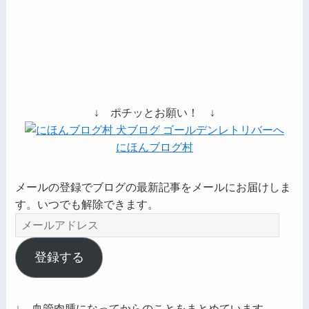
↓ ポチッとお願い！ ↓
にほんブログ村
メールの登録でブログの最新記事をメールにお届けしま
す。いつでも解除できます。
メ
ー
ル
登録する
ア
ド
レ
↓ 血管肉腫になってからのことをまとめています。