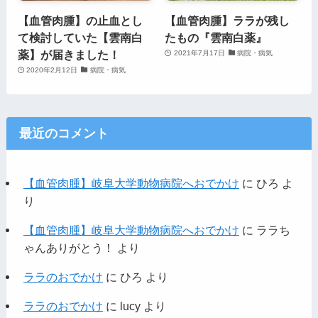
【血管肉腫】の止血とし
【血管肉腫】ララが残し
て検討していた【雲南白
たもの『雲南白薬』
薬】が届きました！
2021年7月17日
病院・病気
2020年2月12日
病院・病気
最近のコメント
【血管肉腫】岐阜大学動物病院へおでかけ
に
ひろ
よ
り
【血管肉腫】岐阜大学動物病院へおでかけ
に
ララち
ゃんありがとう！
より
ララのおでかけ
に
ひろ
より
ララのおでかけ
に
lucy
より