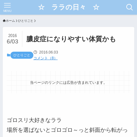
☆ ララの日々 ☆
MENU
ホーム
ひとりごと
2016
膿皮症になりやすい体質かも
6/03
2016.06.03
ひとりごと
コメント（8）
当ページのリンクには広告が含まれています。
ゴロスリ大好きなララ
場所を選ばないとゴロゴロ～っと斜面から転がっ