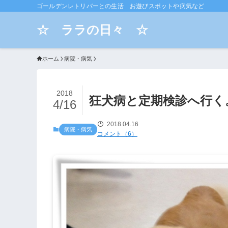
ゴールデンレトリバーとの生活 お遊びスポットや病気など
☆ ララの日々 ☆
ホーム
病院・病気
2018
狂犬病と定期検診へ行く
4/16
2018.04.16
病院・病気
コメント（6）