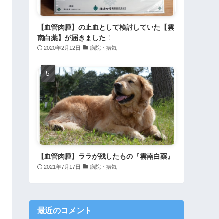
【血管肉腫】の止血として検討していた【雲
南白薬】が届きました！
2020年2月12日
病院・病気
【血管肉腫】ララが残したもの『雲南白薬』
2021年7月17日
病院・病気
最近のコメント