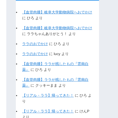
【血管肉腫】岐阜大学動物病院へおでかけ
に
ひろ
より
【血管肉腫】岐阜大学動物病院へおでかけ
に
ララちゃんありがとう！
より
ララのおでかけ
に
ひろ
より
ララのおでかけ
に
lucy
より
【血管肉腫】ララが残したもの『雲南白
薬』
に
ひろ
より
【血管肉腫】ララが残したもの『雲南白
薬』
に
クッキーまま
より
【リアル・ララ】帰ってきた！
に
ひろ
よ
り
【リアル・ララ】帰ってきた！
に
けんP
より