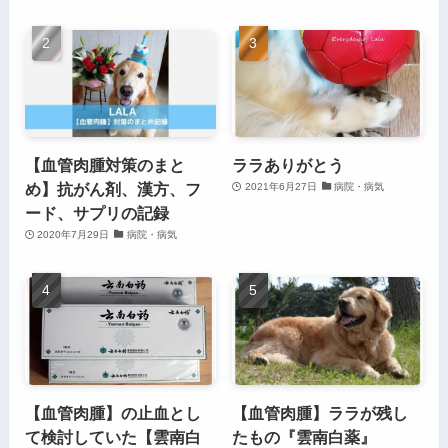
【血管肉腫対策のまと
ララありがとう
め】抗がん剤、漢方、フ
2021年6月27日
病院・病気
ード、サプリの記録
2020年7月29日
病院・病気
【血管肉腫】の止血とし
【血管肉腫】ララが残し
て検討していた【雲南白
たもの『雲南白薬』