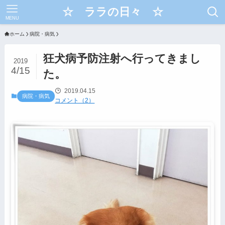
☆ ララの日々 ☆
MENU
ホーム
病院・病気
狂犬病予防注射へ行ってきまし
2019
4/15
た。
2019.04.15
病院・病気
コメント（2）