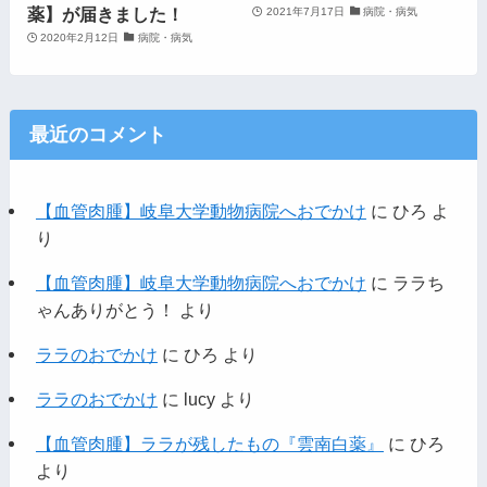
薬】が届きました！
2021年7月17日
病院・病気
2020年2月12日
病院・病気
最近のコメント
【血管肉腫】岐阜大学動物病院へおでかけ
に
ひろ
よ
り
【血管肉腫】岐阜大学動物病院へおでかけ
に
ララち
ゃんありがとう！
より
ララのおでかけ
に
ひろ
より
ララのおでかけ
に
lucy
より
【血管肉腫】ララが残したもの『雲南白薬』
に
ひろ
より