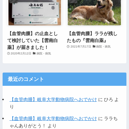
【血管肉腫】の止血とし
【血管肉腫】ララが残し
て検討していた【雲南白
たもの『雲南白薬』
薬】が届きました！
2021年7月17日
病院・病気
2020年2月12日
病院・病気
最近のコメント
【血管肉腫】岐阜大学動物病院へおでかけ
に
ひろ
よ
り
【血管肉腫】岐阜大学動物病院へおでかけ
に
ララち
ゃんありがとう！
より