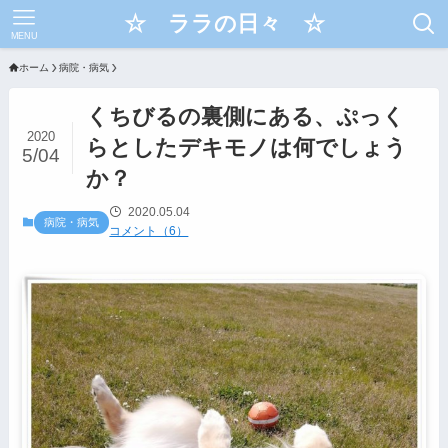
☆ ララの日々 ☆
MENU
ホーム
病院・病気
くちびるの裏側にある、ぷっく
2020
らとしたデキモノは何でしょう
5/04
か？
2020.05.04
病院・病気
コメント（6）