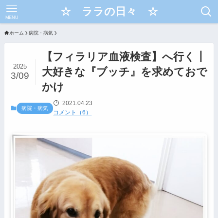
☆ ララの日々 ☆
MENU
ホーム
病院・病気
【フィラリア血液検査】へ行く┃
2025
大好きな『ブッチ』を求めておで
3/09
かけ
2021.04.23
病院・病気
コメント（6）