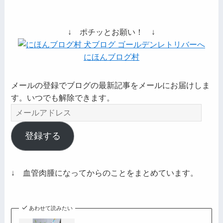
↓ ポチッとお願い！ ↓
にほんブログ村
メールの登録でブログの最新記事をメールにお届けしま
す。いつでも解除できます。
メ
ー
ル
登録する
ア
ド
レ
↓ 血管肉腫になってからのことをまとめています。
ス
あわせて読みたい