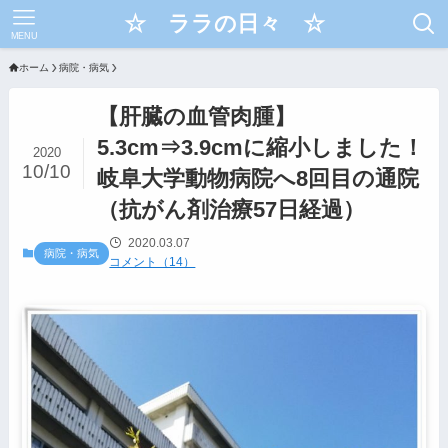
☆ ララの日々 ☆
MENU
ホーム
病院・病気
【肝臓の血管肉腫】
5.3cm⇒3.9cmに縮小しました！
2020
10/10
岐阜大学動物病院へ8回目の通院
（抗がん剤治療57日経過）
2020.03.07
病院・病気
コメント（14）