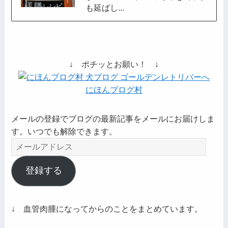
も延ばし...
↓ ポチッとお願い！ ↓
にほんブログ村
メールの登録でブログの最新記事をメールにお届けしま
す。いつでも解除できます。
メ
ー
ル
登録する
ア
ド
レ
↓ 血管肉腫になってからのことをまとめています。
ス