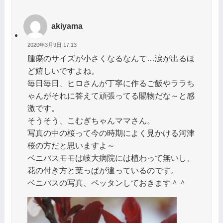
akiyama
2020年3月9日 17:13
腫瘍のサイズが小さくなるなんて…涙が出るほ
ど嬉しいですよね。
毎日毎日、ヒロさんが丁寧に作るご飯やララち
ゃんがそれに答えて頑張ってる賜物だな～と感
激です。
そうそう、こむぎちゃんママさん。
写真の中の桜って今の時期によく見かける河津
桜の方だと思いますよ～
ベニバスモモは岐大病院には植わって無いし、
花の付き方と葉っぱが違っているのです。
ベニバスの写真、ペッタンしておきます＾＾