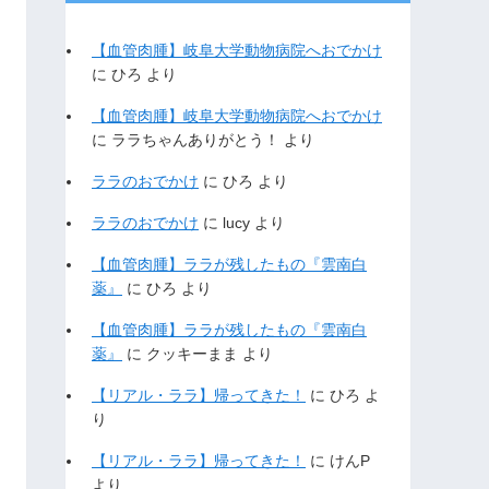
【血管肉腫】岐阜大学動物病院へおでかけ
に
ひろ
より
【血管肉腫】岐阜大学動物病院へおでかけ
に
ララちゃんありがとう！
より
ララのおでかけ
に
ひろ
より
ララのおでかけ
に
lucy
より
【血管肉腫】ララが残したもの『雲南白
薬』
に
ひろ
より
【血管肉腫】ララが残したもの『雲南白
薬』
に
クッキーまま
より
【リアル・ララ】帰ってきた！
に
ひろ
よ
り
【リアル・ララ】帰ってきた！
に
けんP
より