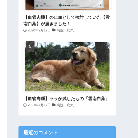
【血管肉腫】の止血として検討していた【雲
南白薬】が届きました！
2020年2月12日
病院・病気
【血管肉腫】ララが残したもの『雲南白薬』
2021年7月17日
病院・病気
最近のコメント