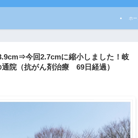
ホー
9cm⇒今回2.7cmに縮小しました！岐
の通院（抗がん剤治療 69日経過）