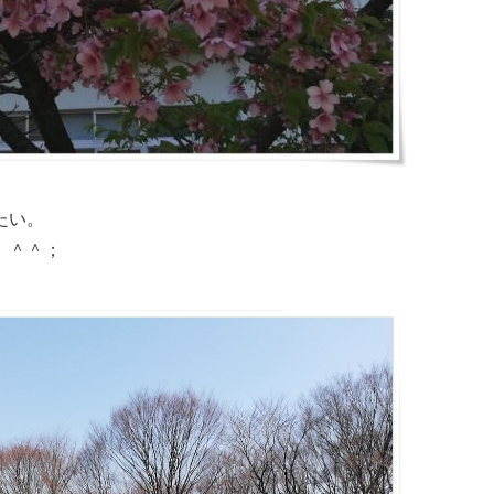
たい。
。＾＾；