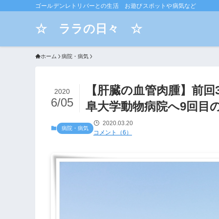
ゴールデンレトリバーとの生活 お遊びスポットや病気など
☆ ララの日々 ☆
ホーム
病院・病気
【肝臓の血管肉腫】前回3.
2020
6/05
阜大学動物病院へ9回目
2020.03.20
病院・病気
コメント（6）