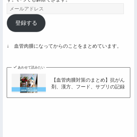
メ
ー
ル
登録する
ア
ド
レ
↓ 血管肉腫になってからのことをまとめています。
ス
あわせて読みたい
【血管肉腫対策のまとめ】抗がん
剤、漢方、フード、サプリの記録