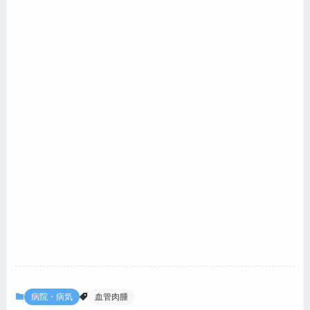
病院・病気
血管肉腫