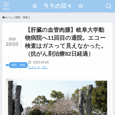
☆ ララの日々 ☆
MENU
ホーム
病院・病気
【肝臓の血管肉腫】岐阜大学動
物病院へ11回目の通院。エコー
2020
10/10
検査はガスって見えなかった。
（抗がん剤治療82日経過）
2020.04.05
病院・病気
コメント（2）