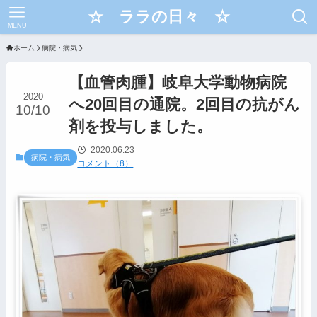
☆ ララの日々 ☆
MENU
ホーム
病院・病気
【血管肉腫】岐阜大学動物病院
2020
へ20回目の通院。2回目の抗がん
10/10
剤を投与しました。
2020.06.23
病院・病気
コメント（8）