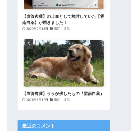
【血管肉腫】の止血として検討していた【雲
南白薬】が届きました！
2020年2月12日
病院・病気
【血管肉腫】ララが残したもの『雲南白薬』
2021年7月17日
病院・病気
最近のコメント