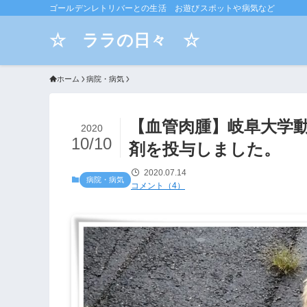
ゴールデンレトリバーとの生活 お遊びスポットや病気など
☆ ララの日々 ☆
ホーム
病院・病気
【血管肉腫】岐阜大学動
2020
10/10
剤を投与しました。
2020.07.14
病院・病気
コメント（4）