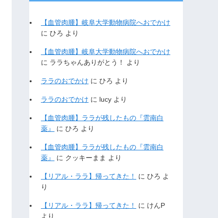
【血管肉腫】岐阜大学動物病院へおでかけ
に
ひろ
より
【血管肉腫】岐阜大学動物病院へおでかけ
に
ララちゃんありがとう！
より
ララのおでかけ
に
ひろ
より
ララのおでかけ
に
lucy
より
【血管肉腫】ララが残したもの『雲南白
薬』
に
ひろ
より
【血管肉腫】ララが残したもの『雲南白
薬』
に
クッキーまま
より
【リアル・ララ】帰ってきた！
に
ひろ
よ
り
【リアル・ララ】帰ってきた！
に
けんP
より