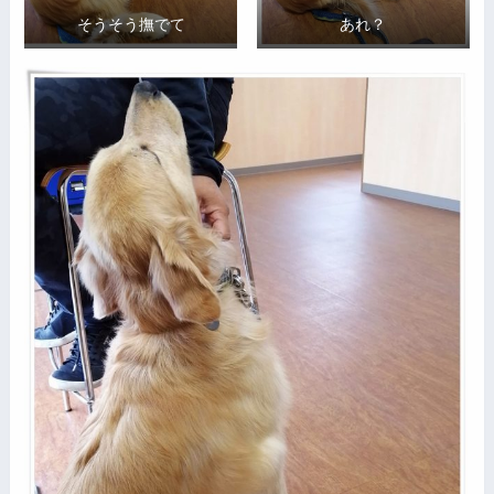
そうそう撫でて
あれ？