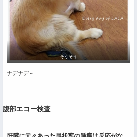
そうそう
ナデナデ～
腹部エコー検査
肝臓に元々あった尾状葉の腫瘍は反応がな