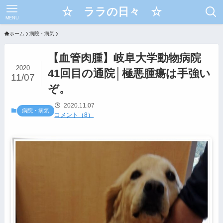
☆ ララの日々 ☆
MENU
ホーム
病院・病気
【血管肉腫】岐阜大学動物病院
2020
41回目の通院│極悪腫瘍は手強い
11/07
ぞ。
2020.11.07
病院・病気
コメント（8）