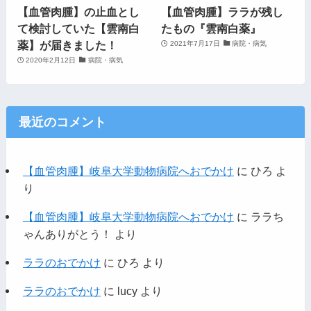
【血管肉腫】の止血とし
【血管肉腫】ララが残し
て検討していた【雲南白
たもの『雲南白薬』
薬】が届きました！
2021年7月17日
病院・病気
2020年2月12日
病院・病気
最近のコメント
【血管肉腫】岐阜大学動物病院へおでかけ
に
ひろ
よ
り
【血管肉腫】岐阜大学動物病院へおでかけ
に
ララち
ゃんありがとう！
より
ララのおでかけ
に
ひろ
より
ララのおでかけ
に
lucy
より