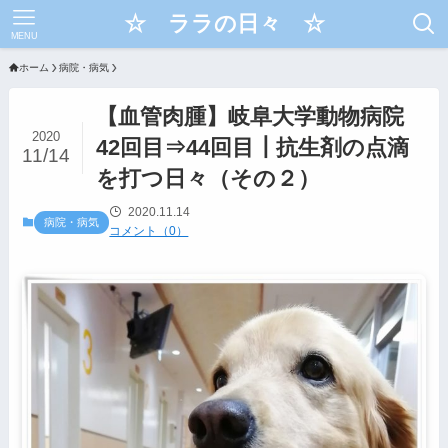
☆ ララの日々 ☆
MENU
ホーム
病院・病気
【血管肉腫】岐阜大学動物病院
2020
42回目⇒44回目┃抗生剤の点滴
11/14
を打つ日々（その２）
2020.11.14
病院・病気
コメント（0）