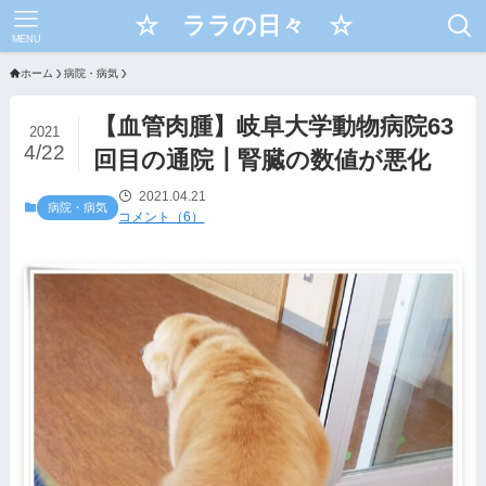
☆ ララの日々 ☆
MENU
ホーム
病院・病気
【血管肉腫】岐阜大学動物病院63
2021
4/22
回目の通院┃腎臓の数値が悪化
2021.04.21
病院・病気
コメント（6）