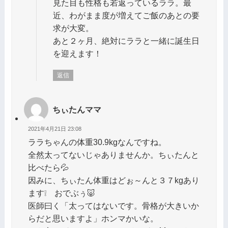
見た目も性格も若返っているララ。最
近、わがまま度が増えてご飯のあとの要
求が大変。
あと２ヶ月、絶対にララと一緒に誕生日
を迎えます！
返信
ちぃたんママ
2021年4月21日 23:08
ララちゃんの体重30.9kgなんですね。
全然太ってないじゃありませんか。ちぃたんと
比べたら💦
因みに、ちぃたん体重はどぉ～んと３７kgあり
ます❕ おでぶぅ🐷
医師曰く「太ってはないです。骨格が大きいか
らだと思いますよ」ホンマかいな。