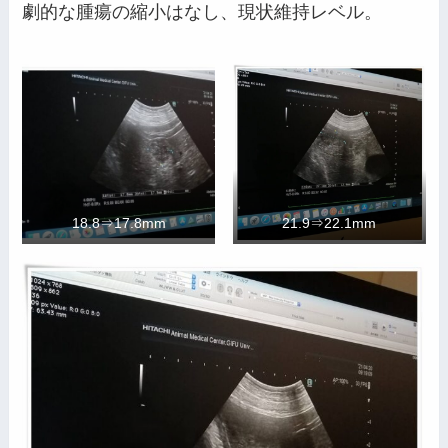
劇的な腫瘍の縮小はなし、現状維持レベル。
18.8⇒17.8mm
21.9⇒22.1mm