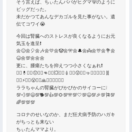
そう言えば、ちぃたんパパがヒグマ🐻のように
ビッグだった。
未だかつてあんなデカゴルを見た事がない。遺
伝てコワイ😭
今回は腎臓へのストレスが良くなるようにお元
気玉を進呈❗
🌼😊🌼🎈🌼🎶🌼💛🌼🤡🌼🎌🌼🔔🌼👼🌼🎊🌼💐🌼
😆🌼💯🌼🌼🌼
更に、腫瘍たちを抑えつつ小さくなぁれ❗
👨‍⚕️💊👨‍⚕️😠👨‍⚕️👊👨‍⚕️💥👨‍⚕️💉👨‍⚕️😡👨‍⚕️🤜👨‍⚕️✨👨‍⚕️🧬
👨‍⚕️⚡👨‍⚕️😤👨‍⚕️🙏👨‍⚕️👨‍⚕️👨‍⚕️
ララちゃんの腎臓がぴかぴかのサイコーに❕
💯💨💯😄💯🐕💯👍💯🌻💯🎌💯🤍💯😆💯🎉💯🎏💯
🌈💯💯💯
コロナのせいなのか、まだ狂犬病予防のハガキ
がちっとも来ない
ちぃたんママより。