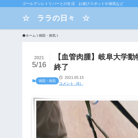
ゴールデンレトリバーとの生活 お遊びスポットや病気など
☆ ララの日々 ☆
ホーム
病院・病気
【血管肉腫】岐阜大学動
2021
5/16
終了
2021.05.15
病院・病気
コメント（6）