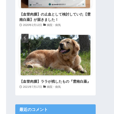
【血管肉腫】の止血として検討していた【雲
南白薬】が届きました！
2020年2月12日
病院・病気
【血管肉腫】ララが残したもの『雲南白薬』
2021年7月17日
病院・病気
最近のコメント