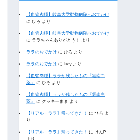
【血管肉腫】岐阜大学動物病院へおでかけ
に
ひろ
より
【血管肉腫】岐阜大学動物病院へおでかけ
に
ララちゃんありがとう！
より
ララのおでかけ
に
ひろ
より
ララのおでかけ
に
lucy
より
【血管肉腫】ララが残したもの『雲南白
薬』
に
ひろ
より
【血管肉腫】ララが残したもの『雲南白
薬』
に
クッキーまま
より
【リアル・ララ】帰ってきた！
に
ひろ
よ
り
【リアル・ララ】帰ってきた！
に
けんP
より