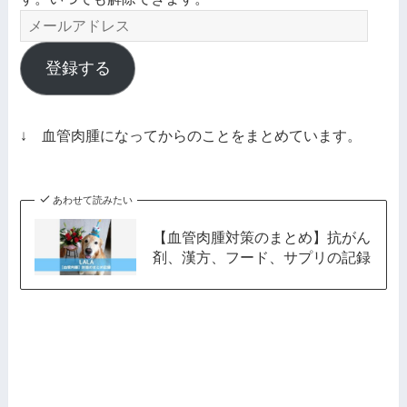
メ
ー
ル
登録する
ア
ド
レ
↓ 血管肉腫になってからのことをまとめています。
ス
あわせて読みたい
【血管肉腫対策のまとめ】抗がん
剤、漢方、フード、サプリの記録