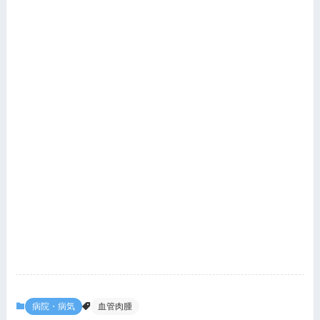
病院・病気
血管肉腫