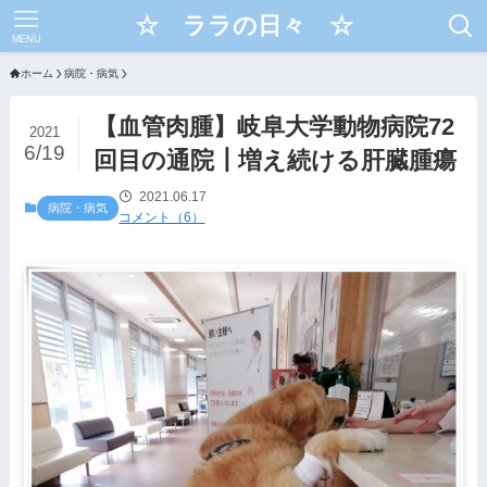
☆ ララの日々 ☆
MENU
ホーム
病院・病気
【血管肉腫】岐阜大学動物病院72
2021
6/19
回目の通院┃増え続ける肝臓腫瘍
2021.06.17
病院・病気
コメント（6）