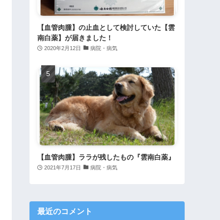
【血管肉腫】の止血として検討していた【雲
南白薬】が届きました！
2020年2月12日
病院・病気
【血管肉腫】ララが残したもの『雲南白薬』
2021年7月17日
病院・病気
最近のコメント