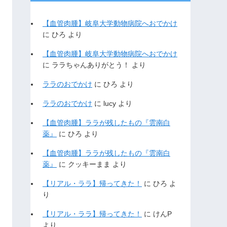
【血管肉腫】岐阜大学動物病院へおでかけ
に
ひろ
より
【血管肉腫】岐阜大学動物病院へおでかけ
に
ララちゃんありがとう！
より
ララのおでかけ
に
ひろ
より
ララのおでかけ
に
lucy
より
【血管肉腫】ララが残したもの『雲南白
薬』
に
ひろ
より
【血管肉腫】ララが残したもの『雲南白
薬』
に
クッキーまま
より
【リアル・ララ】帰ってきた！
に
ひろ
よ
り
【リアル・ララ】帰ってきた！
に
けんP
より