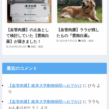
【血管肉腫】の止血とし
【血管肉腫】ララが残し
て検討していた【雲南白
たもの『雲南白薬』
薬】が届きました！
2021年7月17日
病院・病気
2020年2月12日
病院・病気
最近のコメント
【血管肉腫】岐阜大学動物病院へおでかけ
に
ひろ
よ
り
【血管肉腫】岐阜大学動物病院へおでかけ
に
ララち
ゃんありがとう！
より