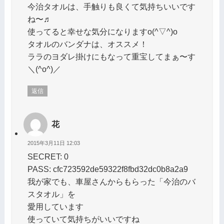
今治タオルは、手触りも良くて気持ちいいです
ね〜♬
使ってると幸せな気分になりますo(^▽^)o
タオルのバンダナは、オススメ！
ララのヨダレ掛けにもなって重宝してまぁ〜す
＼(^o^)／
返信
花
2015年3月11日 12:03
SECRET: 0
PASS: cfc723592de59322f8fbd32dc0b8a2a9
我が家でも、車屋さんからもらった「今治のバ
スタオル」を
愛用しています
使っていて気持ちがいいですね