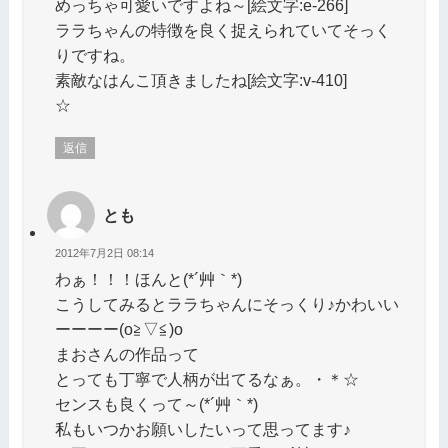
めっちゃ可愛いですよね～[絵文字:e-266]
ララちゃんの特徴を良く捉えられていてそっく
りですね。
素敵なはんこ頂きましたね[絵文字:v-410]
☆
返信
とも
2012年7月2日 08:14
わぁ！！！ほんと(*´艸｀*)
こうしてみるとララちゃんにそっくり♪かわいい
ーーーー(o≧▽≦)o
まおさんの作品って
とっても丁寧で人柄が出てるなぁ。・＊☆
センスも良くって～(*´艸｀*)
私もいつかお願いしたいって思ってます♪