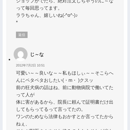
ショップがでたら、絶対注文しちゃうのに～な
って毎回思ってます。
ララちゃん、嬉しいね(-^o^-)♪
*
返信
じ～な
2012年7月2日 10:51
可愛い～～良いな～～私もほしぃ～～そこらへ
んにペタペタおしたい(・m・ )クスッ
前の狂犬病の話はね、前に動物病院で働いてた
って人が
体に害があるから、院長に頼んで証明書だけ出
してもらってるって言ってたの。
ワンのためなら法律もおかすとか言ってたから
ねぇ、