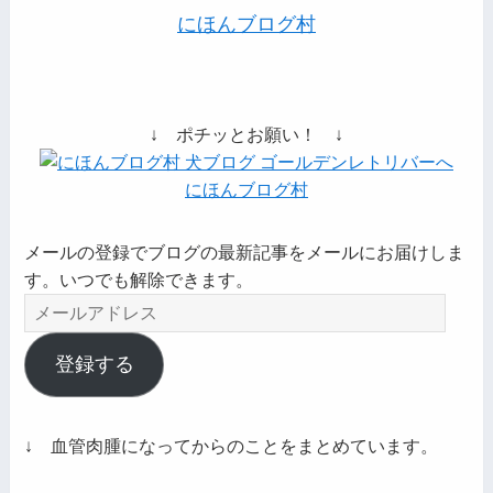
にほんブログ村
↓ ポチッとお願い！ ↓
にほんブログ村
メールの登録でブログの最新記事をメールにお届けしま
す。いつでも解除できます。
メ
ー
ル
登録する
ア
ド
レ
↓ 血管肉腫になってからのことをまとめています。
ス