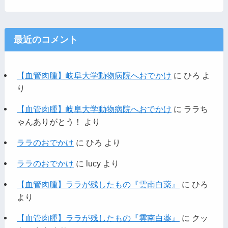
最近のコメント
【血管肉腫】岐阜大学動物病院へおでかけ
に
ひろ
よ
り
【血管肉腫】岐阜大学動物病院へおでかけ
に
ララち
ゃんありがとう！
より
ララのおでかけ
に
ひろ
より
ララのおでかけ
に
lucy
より
【血管肉腫】ララが残したもの『雲南白薬』
に
ひろ
より
【血管肉腫】ララが残したもの『雲南白薬』
に
クッ