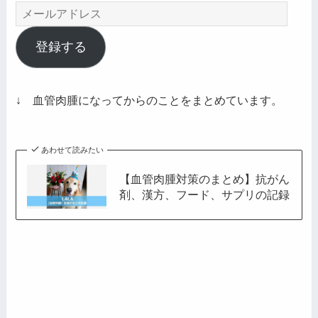
メ
ー
ル
登録する
ア
ド
レ
↓ 血管肉腫になってからのことをまとめています。
ス
あわせて読みたい
【血管肉腫対策のまとめ】抗がん
剤、漢方、フード、サプリの記録