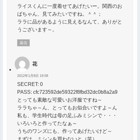
ライスくんに一度着せてあげたいー。関西のお
ばちゃん、見てみたいですね。＾＾；
ララに品があるように見えるなんて、ありがと
うございます～。
返信
花
2012年1月8日 19:58
SECRET: 0
PASS: cfc723592de59322f8fbd32dc0b8a2a9
とっても素敵な可愛いお洋服ですね～
ララちゃ～ん、とってもお似合いですよ～ん
私も、学生時代は母の足ふみミシンで・・・
いろいろと作ってたなぁ～
うちのワンズにも、作ってあげたいけど～
まずは、ミシンを買わないと（笑）