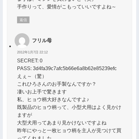
手作りって、愛情がこもっていいですよね～
返信
フリル母
2012年1月7日 22:12
SECRET: 0
PASS: 3d4fa39c7afc5b66e6a8b62e85239efc
えぇ～（驚）
これひろさんのお手製なんですか？
凄いお上手で驚きます
私、ヒョウ柄大好きなんですよ♪
既製品のヒョウ柄って、小型犬用はよく見かけ
ますが
大型犬用ってあまり見かけないですよね
昨年にやっと一枚ヒョウ柄を主人が見つけて買
ってくれました