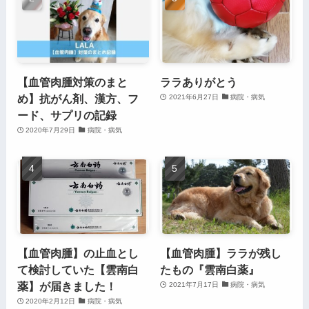
【血管肉腫対策のまと
ララありがとう
め】抗がん剤、漢方、フ
2021年6月27日
病院・病気
ード、サプリの記録
2020年7月29日
病院・病気
【血管肉腫】の止血とし
【血管肉腫】ララが残し
て検討していた【雲南白
たもの『雲南白薬』
薬】が届きました！
2021年7月17日
病院・病気
2020年2月12日
病院・病気