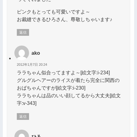
ピンクもとっても可愛いですよ～
お裁縫できるひろさん、尊敬しちゃいます♪
返信
ako
2012年1月7日 20:24
ララちゃん似合ってますよ～[絵文字:i-234]
グルグルヘアーのライスが着たら完全に関西の
おばちゃんですが[絵文字:i-230]
ララちゃんは品のいい顔してるから大丈夫[絵文
字:v-343]
返信
ひろ