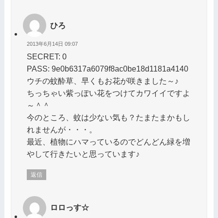
ひろ
2013年6月14日 09:07
SECRET: 0
PASS: 9e0b6317a6079f8ac0be18d1181a4140
ウチの蚊酔草、早くもお花が咲きました～♪
ちっちゃい紫っぽい花をつけてカワイイですよ
～＾＾
今のところ、蚊は少ない気も？たまたまかもし
れませんが・・・。
最近、植物にハマっているのでどんどん緑を増
やして行きたいと思っています♪
返信
ロロっす☆