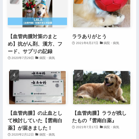
【血管肉腫対策のまと
ララありがとう
め】抗がん剤、漢方、フ
2021年6月27日
病院・病気
ード、サプリの記録
2020年7月29日
病院・病気
【血管肉腫】の止血とし
【血管肉腫】ララが残し
て検討していた【雲南白
たもの『雲南白薬』
薬】が届きました！
2021年7月17日
病院・病気
2020年2月12日
病院・病気