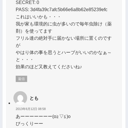
SECRET: 0
PASS: 3d4fa39c7afc5b66e6a8b62e85239efc
これはいいかも・・・
我が家も環境的に虫が多いので毎年虫除け（薬
剤）を使ってます
フリル達の絶対手に届かない場所に置くのです
が
やはり体の事を思うとハーブがいいのかなぁ～
と・・・
効果のほど又教えてくださいね♪
返信
とも
2013年6月12日 08:58
あーーーーーーー(o≧▽≦)o
びっくりーー