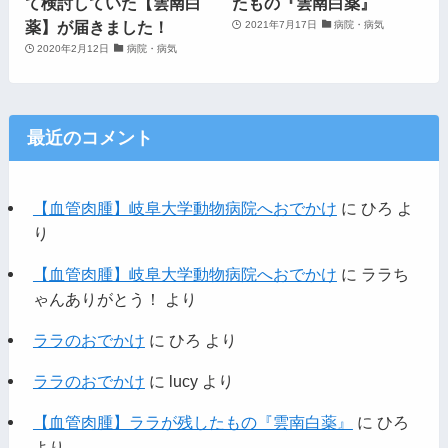
て検討していた【雲南白
たもの『雲南白薬』
薬】が届きました！
2021年7月17日
病院・病気
2020年2月12日
病院・病気
最近のコメント
【血管肉腫】岐阜大学動物病院へおでかけ
に
ひろ
よ
り
【血管肉腫】岐阜大学動物病院へおでかけ
に
ララち
ゃんありがとう！
より
ララのおでかけ
に
ひろ
より
ララのおでかけ
に
lucy
より
【血管肉腫】ララが残したもの『雲南白薬』
に
ひろ
より