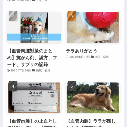
2020年3月26日
アイテム
【血管肉腫対策のまと
ララありがとう
め】抗がん剤、漢方、フ
2021年6月27日
病院・病気
ード、サプリの記録
2020年7月29日
病院・病気
【血管肉腫】の止血とし
【血管肉腫】ララが残し