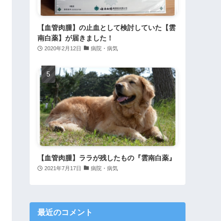
【血管肉腫】の止血として検討していた【雲
南白薬】が届きました！
2020年2月12日
病院・病気
【血管肉腫】ララが残したもの『雲南白薬』
2021年7月17日
病院・病気
最近のコメント