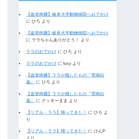
【血管肉腫】岐阜大学動物病院へおでかけ
に
ひろ
より
【血管肉腫】岐阜大学動物病院へおでかけ
に
ララちゃんありがとう！
より
ララのおでかけ
に
ひろ
より
ララのおでかけ
に
lucy
より
【血管肉腫】ララが残したもの『雲南白
薬』
に
ひろ
より
【血管肉腫】ララが残したもの『雲南白
薬』
に
クッキーまま
より
【リアル・ララ】帰ってきた！
に
ひろ
よ
り
【リアル・ララ】帰ってきた！
に
けんP
より