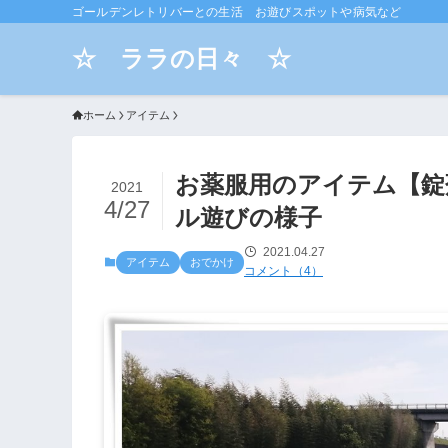
ゴールデンレトリバーとの生活 お遊びスポットや病気など
☆ ララの日々 ☆
ホーム
アイテム
お薬服用のアイテム【錠
2021
4/27
ル遊びの様子
2021.04.27
アイテム
おでかけ
コメント（4）