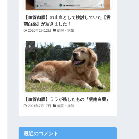
【血管肉腫】の止血として検討していた【雲
南白薬】が届きました！
2020年2月12日
病院・病気
【血管肉腫】ララが残したもの『雲南白薬』
2021年7月17日
病院・病気
最近のコメント