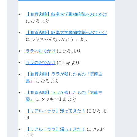
【血管肉腫】岐阜大学動物病院へおでかけ
に
ひろ
より
【血管肉腫】岐阜大学動物病院へおでかけ
に
ララちゃんありがとう！
より
ララのおでかけ
に
ひろ
より
ララのおでかけ
に
lucy
より
【血管肉腫】ララが残したもの『雲南白
薬』
に
ひろ
より
【血管肉腫】ララが残したもの『雲南白
薬』
に
クッキーまま
より
【リアル・ララ】帰ってきた！
に
ひろ
よ
り
【リアル・ララ】帰ってきた！
に
けんP
より