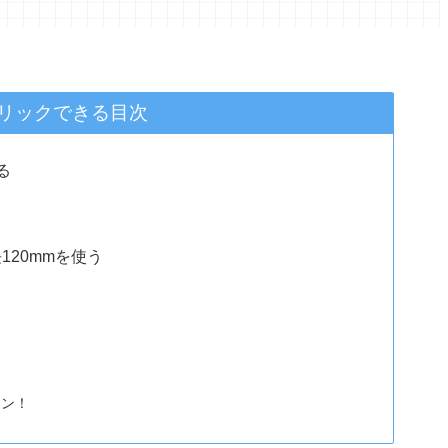
リックできる目次
る
120mmを使う
ウン！