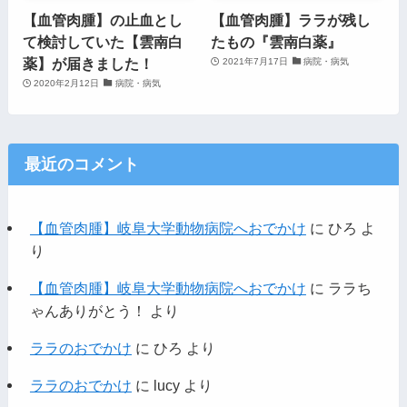
【血管肉腫】の止血とし
【血管肉腫】ララが残し
て検討していた【雲南白
たもの『雲南白薬』
薬】が届きました！
2021年7月17日
病院・病気
2020年2月12日
病院・病気
最近のコメント
【血管肉腫】岐阜大学動物病院へおでかけ
に
ひろ
よ
り
【血管肉腫】岐阜大学動物病院へおでかけ
に
ララち
ゃんありがとう！
より
ララのおでかけ
に
ひろ
より
ララのおでかけ
に
lucy
より