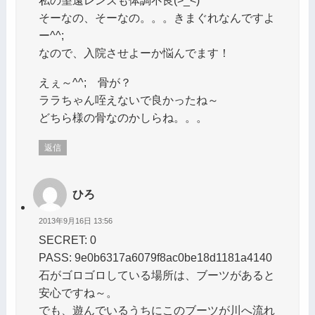
私の望遠レンズも体調不良(>_<)
そーなの、そーなの。。。きまぐれなんですよ
ー^^;
なので、入院させよーか悩んでます！
えぇ～^^; 骨が？
ララちゃん咥えないで良かったね～
どちら様の骨なのかしらね。。。
返信
ひろ
2013年9月16日 13:56
SECRET: 0
PASS: 9e0b6317a6079f8ac0be18d1181a4140
石がゴロゴロしている場所は、ブーツがあると
安心ですね～。
でも、遊んでいるうちにこのブーツが川へ流れ