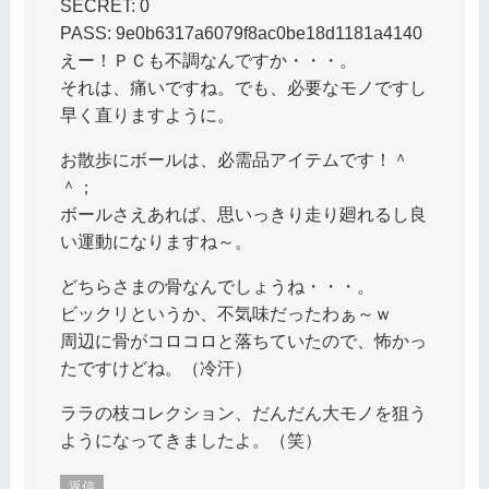
SECRET: 0
PASS: 9e0b6317a6079f8ac0be18d1181a4140
えー！ＰＣも不調なんですか・・・。
それは、痛いですね。でも、必要なモノですし
早く直りますように。
お散歩にボールは、必需品アイテムです！＾
＾；
ボールさえあれば、思いっきり走り廻れるし良
い運動になりますね～。
どちらさまの骨なんでしょうね・・・。
ビックリというか、不気味だったわぁ～ｗ
周辺に骨がコロコロと落ちていたので、怖かっ
たですけどね。（冷汗）
ララの枝コレクション、だんだん大モノを狙う
ようになってきましたよ。（笑）
返信