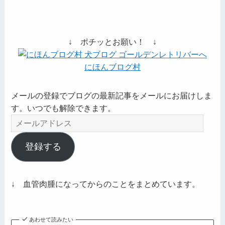
↓ ポチッとお願い！ ↓
にほんブログ村
メールの登録でブログの最新記事をメールにお届けしま
す。いつでも解除できます。
メ
ー
ル
登録する
ア
ド
レ
↓ 血管肉腫になってからのことをまとめています。
ス
あわせて読みたい