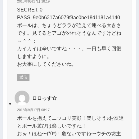
2013年9月17日 18:19
SECRET: 0
PASS: 9e0b6317a6079f8ac0be18d1181a4140
ボールは、ちょうどララが咥えて運べる大きさ
です。見てるとアゴが外れそうなんですけどね
～＾＾；
カイカイは辛いですね・・・。一日も早く回復
しますように。
お大事にしてくださいね。
返信
ロロっす☆
2013年9月17日 08:17
ボールを抱えてニッコリ笑顔！楽しそう♪お友達
とボール遊びは楽しいですね！
おぉ！ほね〜(*0*)！危ないですね〜ウチの坊主