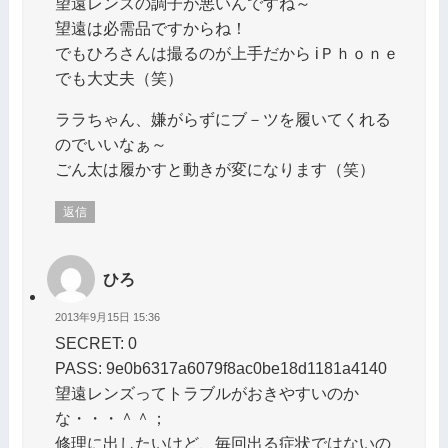
望遠レンズの調子が悪いんですね～
望遠は必需品ですからね！
でもひろさんは撮るのが上手だから iＰｈｏｎｅ
でも大丈夫（笑）
ララちゃん、嫌がらずにブ－ツを履いてくれる
のでいいなぁ～
ごん太は履かすと動きが変になります（笑）
返信
ひろ
2013年9月15日 15:36
SECRET: 0
PASS: 9e0b6317a6079f8ac0be18d1181a4140
望遠レンズってトラブルがおきやすいのか
な・・・＾＾；
修理に出したいけど、毎回出る症状ではないの