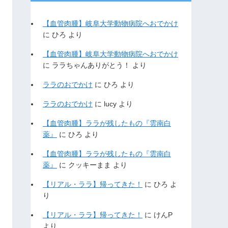
【血管肉腫】岐阜大学動物病院へおでかけ
に
ひろ
より
【血管肉腫】岐阜大学動物病院へおでかけ
に
ララちゃんありがとう！
より
ララのおでかけ
に
ひろ
より
ララのおでかけ
に
lucy
より
【血管肉腫】ララが残したもの『雲南白
薬』
に
ひろ
より
【血管肉腫】ララが残したもの『雲南白
薬』
に
クッキーまま
より
【リアル・ララ】帰ってきた！
に
ひろ
よ
り
【リアル・ララ】帰ってきた！
に
けんP
より