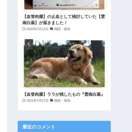
【血管肉腫】の止血として検討していた【雲
南白薬】が届きました！
2020年2月12日
病院・病気
【血管肉腫】ララが残したもの『雲南白薬』
2021年7月17日
病院・病気
最近のコメント