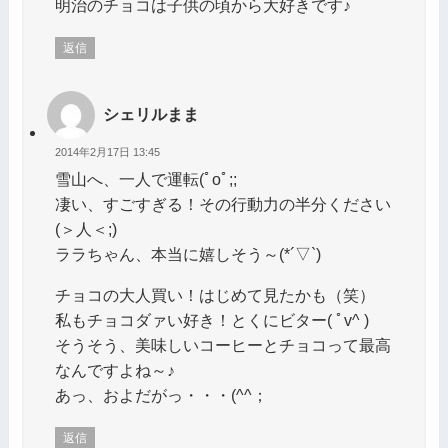
明治のチョコは子供の頃から大好きです♪
返信
シェリルまま
2014年2月17日 13:45
雪山へ、一人で運転(ﾟoﾟ;;
凄い、すごすぎる！その行動力の半分ください
(＞人＜;)
ララちゃん、本当に嬉しそう～(*´▽`)
チョコの大人買い！はじめて見たかも（笑）
私もチョコダァい好き！とくにビター( ﾟv^ )
そうそう、美味しいコーヒーとチョコって最高
なんですよね～♪
あっ、およだがっ・・・(^^；
返信