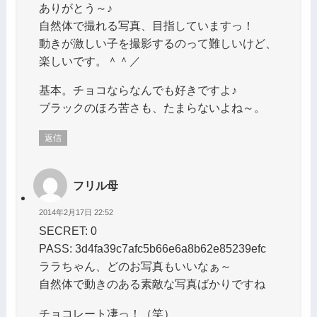
ありがとう～♪
自然体で撮れる写真、目指していますっ！
動きが激しい子を撮影するのって難しいけど、
楽しいです。＾＾／
基本。チョコならなんでも好きですよ♪
ブラックのほろ苦さも、たまらないよね～。
返信
フリル母
2014年2月17日 22:52
SECRET: 0
PASS: 3d4fa39c7afc5b66e6a8b62e85239efc
ララちゃん、どのお写真もいいなぁ～
自然体で動きのある素敵な写真ばかりですね
チョコレート凄っ！（笑）