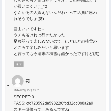
しんさんもチョコ好きですが、この時期はどう
か買いにくい(^_^;)
なんかあの人貰えないんだわ～って店員に思わ
れそうでしょ(笑)
雪山いいですね～
ウチも若ければ行きたかった
足腰弱って楽しめないので、ほどほどの積雪の
ところで楽しみたいと思います
と言っても今週末の積雪は酷かったですけど(笑)
返信
花
2014年2月15日 15:51
SECRET: 0
PASS: cfc723592de59322f8fbd32dc0b8a2a9
スキー研修って、あるんですね