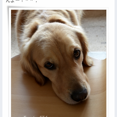
んよー！＾＾；