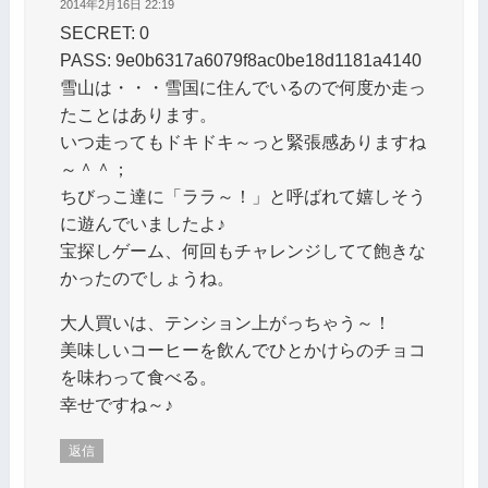
2014年2月16日 22:19
SECRET: 0
PASS: 9e0b6317a6079f8ac0be18d1181a4140
雪山は・・・雪国に住んでいるので何度か走っ
たことはあります。
いつ走ってもドキドキ～っと緊張感ありますね
～＾＾；
ちびっこ達に「ララ～！」と呼ばれて嬉しそう
に遊んでいましたよ♪
宝探しゲーム、何回もチャレンジしてて飽きな
かったのでしょうね。
大人買いは、テンション上がっちゃう～！
美味しいコーヒーを飲んでひとかけらのチョコ
を味わって食べる。
幸せですね～♪
返信