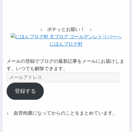
↓ ポチッとお願い！ ↓
にほんブログ村
メールの登録でブログの最新記事をメールにお届けしま
す。いつでも解除できます。
メ
ー
ル
登録する
ア
ド
レ
↓ 血管肉腫になってからのことをまとめています。
ス